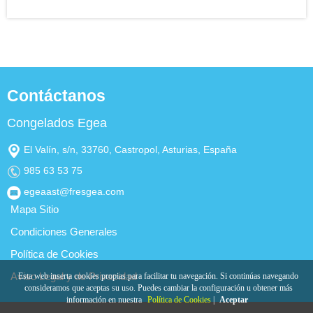
Contáctanos
Congelados Egea
El Valín, s/n, 33760, Castropol, Asturias, España
985 63 53 75
egeaast@fresgea.com
Mapa Sitio
Condiciones Generales
Política de Cookies
Aviso Legal y de Privacidad
Esta web inserta cookies propias para facilitar tu navegación. Si continúas navegando
consideramos que aceptas su uso. Puedes cambiar la configuración u obtener más
información en nuestra
Política de Cookies
|
Aceptar